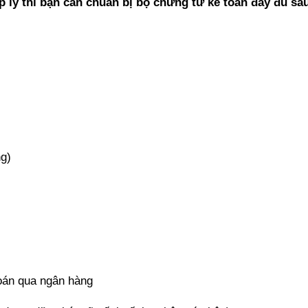
p lý thì bạn cần chuẩn bị bộ chứng từ kế toán đầy đủ sa
ng)
toán qua ngân hàng