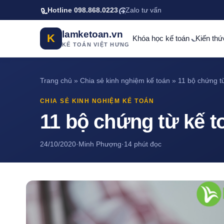
Bỏ qua tới nội dung chính
Hotline 098.868.0223
Zalo tư vấn
lamketoan.vn
K
Khóa học kế toán
Kiến thứ
KẾ TOÁN VIỆT HƯNG
Trang chủ
»
Chia sẻ kinh nghiệm kế toán
»
11 bộ chứng t
CHIA SẺ KINH NGHIỆM KẾ TOÁN
11 bộ chứng từ kế t
24/10/2020
·
Minh Phượng
·
14 phút đọc