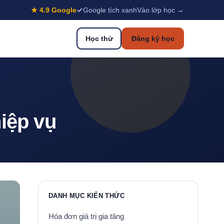
★ 4.9 Google
Google tích xanh
Vào lớp học →
Học thử
Đăng ký học
iệp vụ
DANH MỤC KIẾN THỨC
Hóa đơn giá trị gia tăng