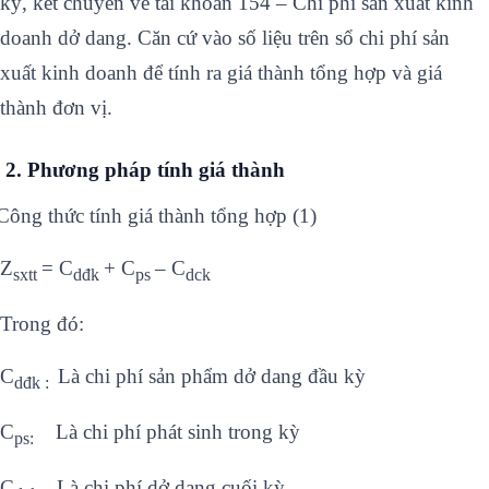
kỳ, kết chuyển về tài khoản 154 – Chi phí sản xuất kinh
doanh dở dang. Căn cứ vào số liệu trên sổ chi phí sản
xuất kinh doanh để tính ra giá thành tổng hợp và giá
thành đơn vị.
2. Phương pháp tính giá thành
Công thức tính giá thành tổng hợp (1)
Z
= C
+ C
– C
sxtt
dđk
ps
dck
Trong đó:
C
Là chi phí sản phẩm dở dang đầu kỳ
dđk :
C
Là chi phí phát sinh trong kỳ
ps:
C
Là chi phí dở dang cuối kỳ.