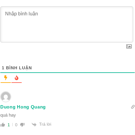
1
BÌNH LUẬN
Duong Hong Quang
quá hay
Trả lời
1
0