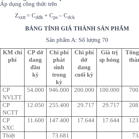
Áp dụng công thức trên
Z
= C
+ C
– C
sxtt
dđk
ps
dck
BẢNG TÍNH GIÁ THÀNH SẢN PHẨM
Sản phẩm A: Số lượng 70
KM chi
CP dở
Chi phí
Chi phí
Giá trị
Tổng 
phí
dang
phát
dở
sp hỏng
tha
đầu
sinh
dang
kỳ
trong
cuối kỳ
kỳ
CP
54.000
946.000
200.000
100.000
700
NVLTT
CP
12.050
255.400
29.717
29.717
208
NCTT
CP
11.600
147.400
17.644
17.644
123
SXC
Thiệt
73.681
73