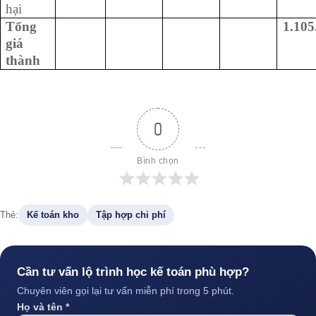
hại
Tổng
1.105
giá
thành
0
Bình chọn
Thẻ:
Kế toán kho
Tập hợp chi phí
Cần tư vấn lộ trình học kế toán phù hợp?
Chuyên viên gọi lại tư vấn miễn phí trong 5 phút.
Họ và tên *