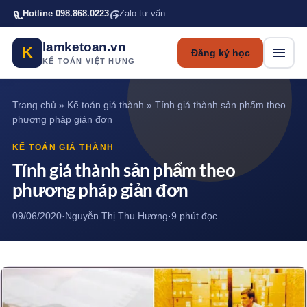
Bỏ qua tới nội dung chính
Hotline 098.868.0223
Zalo tư vấn
lamketoan.vn
K
Đăng ký học
KẾ TOÁN VIỆT HƯNG
Trang chủ
»
Kế toán giá thành
»
Tính giá thành sản phẩm theo
phương pháp giản đơn
KẾ TOÁN GIÁ THÀNH
Tính giá thành sản phẩm theo
phương pháp giản đơn
09/06/2020
·
Nguyễn Thị Thu Hương
·
9 phút đọc