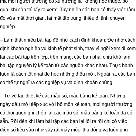
mà mọi người thường có xu hướng là “không học thuộc, bỏ
qua, khi cần thì lấy ra xem”. Tuy nhiên các bạn có thấy việc làm
đó vừa mất thời gian, lại mất tập trung, thiếu đi tính chuyên
nghiệp.
– Làm thật nhiều bài tập để nhớ cách định khoản: Để nhớ cách
định khoản nghiệp vụ kinh tế phát sinh, thay vì ngồi xem đi xem
lại các bài tập trên lớp, trên mạng, các bạn phải chịu khó làm
bài tập nguyên lý kế toán từ các nguồn khác nhau. Thực hành
luôn là cách tốt nhất để học những điều mới. Ngoài ra, các bạn
có thể tự nghĩ ra các nghiệp vụ và định khoản chúng.
– Tự vẽ lại, thiết kế các mẫu sổ, mẫu bảng kế toán: Những
ngày đầu mới tiếp xúc với bộ môn kế toán, mọi người thường
có thói quen ghi chép lại các
mẫu sổ, mẫu bảng kế toán
đã có
sẵn. Rồi đến khi làm bài tập các bạn lại lôi ra rồi chỉ có việc
điền số liệu vào như vậy rất máy móc, thụ động và luôn phụ