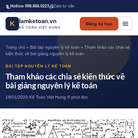
Bỏ qua tới nội dung chính
Hotline 098.868.0223
Zalo tư vấn
lamketoan.vn
K
Đăng ký học
KẾ TOÁN VIỆT HƯNG
Trang chủ
»
Bài tập nguyên lý kế toán
»
Tham khảo các chia sẻ
kiến thức về bài giảng nguyên lý kế toán
BÀI TẬP NGUYÊN LÝ KẾ TOÁN
Tham khảo các chia sẻ kiến thức về
bài giảng nguyên lý kế toán
18/01/2020
·
Kế Toán Việt Hưng
·
8 phút đọc