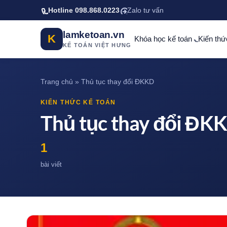
Bỏ qua tới nội dung chính
Hotline 098.868.0223
Zalo tư vấn
lamketoan.vn
K
Khóa học kế toán
Kiến thứ
KẾ TOÁN VIỆT HƯNG
Trang chủ
»
Thủ tục thay đổi ĐKKD
KIẾN THỨC KẾ TOÁN
Thủ tục thay đổi ĐK
1
bài viết