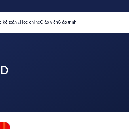
c kế toán
Học online
Giáo viên
Giáo trình
KD