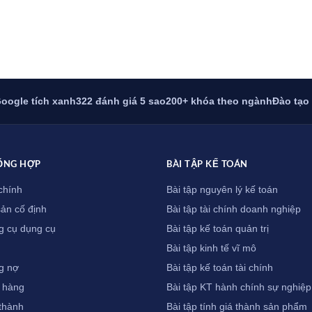
oogle tích xanh
322 đánh giá 5 sao
200+ khóa theo ngành
Đào tạo
ỔNG HỢP
BÀI TẬP KẾ TOÁN
chính
Bài tập nguyên lý kế toán
sản cố định
Bài tập tài chính doanh nghiệp
g cụ dụng cụ
Bài tập kế toán quản trị
Bài tập kinh tế vĩ mô
g nợ
Bài tập kế toán tài chính
 hàng
Bài tập KT hành chính sự nghiệp
 thành
Bài tập tính giá thành sản phẩm