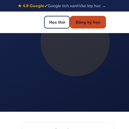
★ 4.9 Google
Google tích xanh
Vào lớp học →
Học thử
Đăng ký học