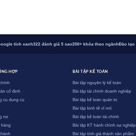
oogle tích xanh
322 đánh giá 5 sao
200+ khóa theo ngành
Đào tạo
ỔNG HỢP
BÀI TẬP KẾ TOÁN
chính
Bài tập nguyên lý kế toán
sản cố định
Bài tập tài chính doanh nghiệp
g cụ dụng cụ
Bài tập kế toán quản trị
Bài tập kinh tế vĩ mô
g nợ
Bài tập kế toán tài chính
 hàng
Bài tập KT hành chính sự nghiệp
 thành
Bài tập tính giá thành sản phẩm