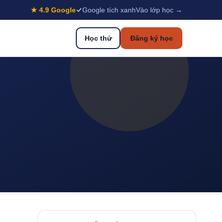
★ 4.9 Google
Google tích xanh
Vào lớp học →
Học thử
Đăng ký học