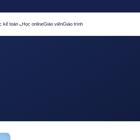
c kế toán
Học online
Giáo viên
Giáo trình