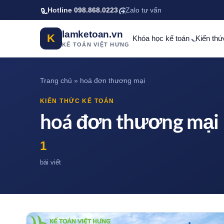
Bỏ qua tới nội dung chính
Hotline 098.868.0223
Zalo tư vấn
lamketoan.vn
K
Khóa học kế toán
Kiến thứ
KẾ TOÁN VIỆT HƯNG
Trang chủ
»
hoá đơn thương mại
KIẾN THỨC KẾ TOÁN
hoá đơn thương mại
1
bài viết