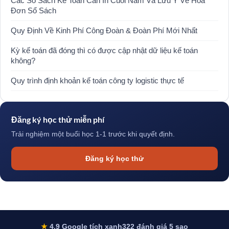
Các Sổ Sách Kế Toán Cần In Cuối Năm Và Lưu Ý Về Hóa
Đơn Sổ Sách
Quy Định Về Kinh Phí Công Đoàn & Đoàn Phí Mới Nhất
Kỳ kế toán đã đóng thì có được cập nhật dữ liệu kế toán
không?
Quy trình định khoản kế toán công ty logistic thực tế
Đăng ký học thử miễn phí
Trải nghiệm một buổi học 1-1 trước khi quyết định.
Đăng ký học thử
★
4.9 Google tích xanh
322 đánh giá 5 sao