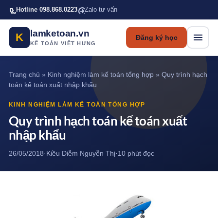
Bỏ qua tới nội dung chính
Hotline 098.868.0223
Zalo tư vấn
lamketoan.vn
K
Đăng ký học
KẾ TOÁN VIỆT HƯNG
Trang chủ
»
Kinh nghiệm làm kế toán tổng hợp
»
Quy trình hạch
toán kế toán xuất nhập khẩu
KINH NGHIỆM LÀM KẾ TOÁN TỔNG HỢP
Quy trình hạch toán kế toán xuất
nhập khẩu
26/05/2018
·
Kiều Diễm Nguyễn Thị
·
10 phút đọc