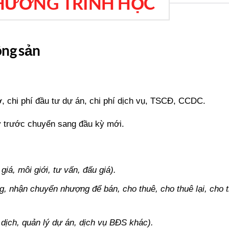
HƯƠNG TRÌNH HỌC
động sản
ợ, chi phí đầu tư dự án, chi phí dịch vụ, TSCĐ, CCDC.
kỳ trước chuyển sang đầu kỳ mới.
 giá, môi giới, tư vấn, đấu giá).
, nhận chuyển nhượng để bán, cho thuê, cho thuê lại, cho 
 dịch, quản lý dự án, dịch vụ BĐS khác).