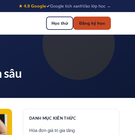
★ 4.9 Google
Google tích xanh
Vào lớp học →
Học thử
Đăng ký học
n sâu
DANH MỤC KIẾN THỨC
Hóa đơn giá trị gia tăng