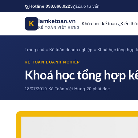
Bỏ qua tới nội dung chính
Hotline 098.868.0223
Zalo tư vấn
lamketoan.vn
K
Khóa học kế toán
Kiến thứ
KẾ TOÁN VIỆT HƯNG
Trang chủ
»
Kế toán doanh nghiệp
»
Khoá học tổng hợp kê
KẾ TOÁN DOANH NGHIỆP
Khoá học tổng hợp kế
18/07/2019
·
Kế Toán Việt Hưng
·
20 phút đọc