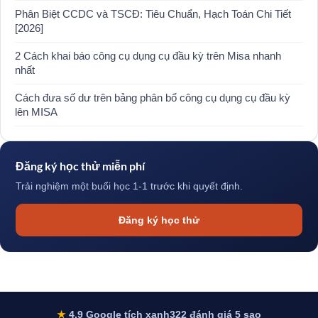
Phân Biệt CCDC và TSCĐ: Tiêu Chuẩn, Hạch Toán Chi Tiết
[2026]
2 Cách khai báo công cụ dụng cụ đầu kỳ trên Misa nhanh
nhất
Cách đưa số dư trên bảng phân bổ công cụ dụng cụ đầu kỳ
lên MISA
Đăng ký học thử miễn phí
Trải nghiệm một buổi học 1-1 trước khi quyết định.
Đăng ký học thử
★
4.9 Google tích xanh
322 đánh giá 5 sao