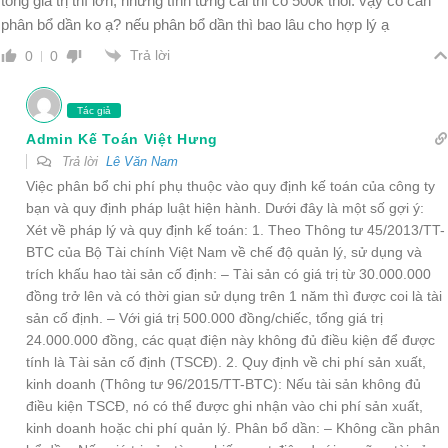
tổng giá trị thì lớn, nhưng tính từng cái thì có 500k thôi. vậy có cần
phân bổ dần ko ạ? nếu phân bổ dần thì bao lâu cho hợp lý ạ
Trả lời
0
0
Tác giả
Admin Kế Toán Việt Hưng
Trả lời
Lê Văn Nam
Việc phân bổ chi phí phụ thuộc vào quy định kế toán của công ty
bạn và quy định pháp luật hiện hành. Dưới đây là một số gợi ý:
Xét về pháp lý và quy định kế toán: 1. Theo Thông tư 45/2013/TT-
BTC của Bộ Tài chính Việt Nam về chế độ quản lý, sử dụng và
trích khấu hao tài sản cố định: – Tài sản có giá trị từ 30.000.000
đồng trở lên và có thời gian sử dụng trên 1 năm thì được coi là tài
sản cố định. – Với giá trị 500.000 đồng/chiếc, tổng giá trị
24.000.000 đồng, các quạt điện này không đủ điều kiện để được
tính là Tài sản cố định (TSCĐ). 2. Quy định về chi phí sản xuất,
kinh doanh (Thông tư 96/2015/TT-BTC): Nếu tài sản không đủ
điều kiện TSCĐ, nó có thể được ghi nhận vào chi phí sản xuất,
kinh doanh hoặc chi phí quản lý. Phân bổ dần: – Không cần phân