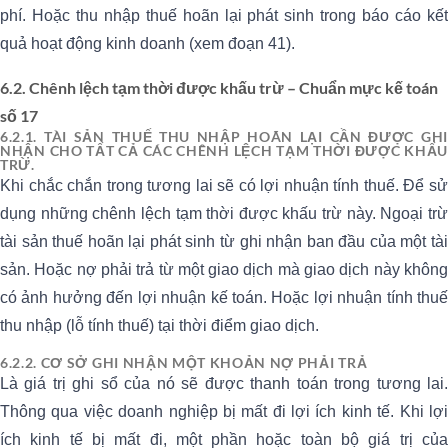
phí. Hoặc thu nhập thuế hoãn lại phát sinh trong báo cáo kết
quả hoạt động kinh doanh (xem đoạn 41).
6.2. Chênh lệch tạm thời được khấu trừ – Chuẩn mực kế toán
số 17
6.2.1. TÀI SẢN THUẾ THU NHẬP HOÃN LẠI CẦN ĐƯỢC GHI
NHẬN CHO TẤT CẢ CÁC CHÊNH LỆCH TẠM THỜI ĐƯỢC KHẤU
TRỪ.
Khi chắc chắn trong tương lai sẽ có lợi nhuận tính thuế. Để sử
dụng những chênh lệch tạm thời được khấu trừ này. Ngoại trừ
tài sản thuế hoãn lại phát sinh từ ghi nhận ban đầu của một tài
sản. Hoặc nợ phải trả từ một giao dịch mà giao dịch này không
có ảnh hưởng đến lợi nhuận kế toán. Hoặc lợi nhuận tính thuế
thu nhập (lỗ tính thuế) tại thời điểm giao dịch.
6.2.2. CƠ SỞ GHI NHẬN MỘT KHOẢN NỢ PHẢI TRẢ
Là giá trị ghi sổ của nó sẽ được thanh toán trong tương lai.
Thông qua việc doanh nghiệp bị mất đi lợi ích kinh tế. Khi lợi
ích kinh tế bị mất đi, một phần hoặc toàn bộ giá trị của