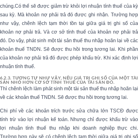
chúng.Có thể sẽ được giảm trừ khỏi lợi nhuận tính thuế của kỳ
sau kỳ. Mà khoản nợ phải trả đó được ghi nhận. Trường hợp
như vậy, chênh lệch tạm thời tồn tại giữa giá trị ghi sổ của
khoản nợ phải trả. Và cơ sở tính thuế của khoản nợ phải trả
đó. Do vậy, phát sinh một tài sản thuế thu nhập hoãn lại về các
khoản thuế TNDN. Sẽ được thu hồi trong tương lai. Khi phần
của khoản nợ phải trả đó được phép khấu trừ. Khi xác định lợi
nhuận tính thuế.
6.2.3. TƯƠNG TỰ NHƯ VẬY, NẾU GIÁ TRỊ GHI SỔ CỦA MỘT TÀI
SẢN NHỎ HƠN CƠ SỞ TÍNH THUẾ CỦA TÀI SẢN ĐÓ.
Thì chênh lệch làm phát sinh một tài sản thuế thu nhập hoãn lại
về các khoản thuế TNDN. Sẽ được thu hồi trong tương lai.
Chi phí về các khoản trích trước sửa chữa lớn TSCĐ được
tính trừ vào lợi nhuận kế toán. Nhưng chỉ được khấu trừ vào
lợi nhuận tính thuế thu nhập khi doanh nghiệp thực chi.
Trường hợp này sẽ có chênh lệch tạm thời giữa giá trị ghi sổ