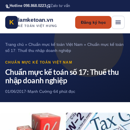
Bỏ qua tới nội dung chính
Hotline 098.868.0223
Zalo tư vấn
lamketoan.vn
K
Đăng ký học
KẾ TOÁN VIỆT HƯNG
Trang chủ
»
Chuẩn mực kế toán Việt Nam
»
Chuẩn mực kế toán
số 17: Thuế thu nhập doanh nghiệp
CHUẨN MỰC KẾ TOÁN VIỆT NAM
Chuẩn mực kế toán số 17: Thuế thu
nhập doanh nghiệp
01/06/2017
·
Mạnh Cường
·
64 phút đọc