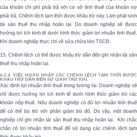
của khoản chi phí phải trả với cơ sở tính thuế của khoản nợ
phải trả. Chênh lệch tạm thời được khấu trừ này. Làm phát sinh
tài sản thuế thu nhập hoãn lại. Do doanh nghiệp sẽ được
hưởng lợi ích kinh tế dưới hình thức giảm lợi nhuận tính thuế.
Khi doanh nghiệp thực chi về sửa chữa lớn TSCĐ.
15. Chênh lệch có thể được khấu trừ dẫn đến ghi nhận tài sản
thuế thu nhập hoãn lại.
6.2.4. VIỆC HOÀN NHẬP CÁC CHÊNH LỆCH TẠM THỜI ĐƯỢC
KHẤU TRỪ DẪN ĐẾN SỰ GIẢM TRỪ KHI.
Xác định lợi nhuận tính thuế trong tương lai. Doanh nghiệp sẽ
chỉ được hưởng lợi ích kinh tế dưới hình thức giảm trừ các
khoản nộp thuế. Nếu doanh nghiệp có đủ lợi nhuận tính thuế
để có thể bù trừ với phần giảm trừ đó. Do vậy, một doanh
nghiệp chỉ ghi nhận tài sản thuế thu nhập hoãn lại. Khi chắc
chắn có lợi nhuận tính thuế để sử dụng các chênh lệch tạm
thời được khấu trừ.