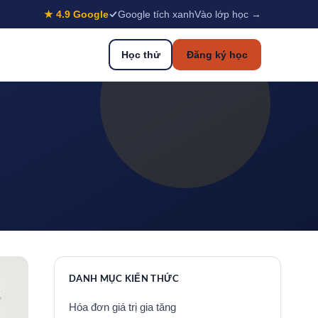
★ 4.9 Google
Google tích xanh
Vào lớp học →
Học thử
Đăng ký học
DANH MỤC KIẾN THỨC
Hóa đơn giá trị gia tăng