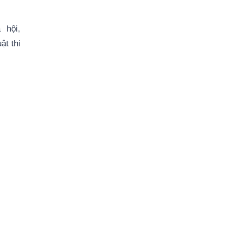
ã hội,
ật thi