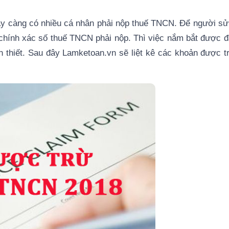
gày càng có nhiều cá nhân phải nộp thuế TNCN. Để người s
 chính xác số thuế TNCN phải nộp. Thì việc nắm bắt được 
 thiết. Sau đây Lamketoan.vn sẽ liệt kê các khoản được t