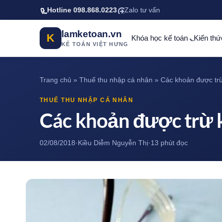
Bỏ qua tới nội dung chính
Hotline 098.868.0223
Zalo tư vấn
lamketoan.vn
K
Khóa học kế toán
Kiến thứ
KẾ TOÁN VIỆT HƯNG
Trang chủ
»
Thuế thu nhập cá nhân
»
Các khoản được trừ
THUẾ THU NHẬP CÁ NHÂN
Các khoản được trừ 
02/08/2018
·
Kiều Diễm Nguyễn Thị
·
13 phút đọc