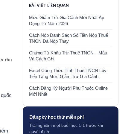
BÀI VIẾT LIÊN QUAN
Mức Giảm Trừ Gia Cảnh Mới Nhất Áp
Dụng Từ Năm 2026
Cách Nộp Danh Sách Số Tiền Nộp Thuế
TNCN Đã Nộp Thay
Chứng Từ Khấu Trừ Thuế TNCN – Mẫu
Và Cách Ghi
ào thu
Excel Công Thức Tính Thuế TNCN Lũy
Tiến Tăng Mức Giảm Trừ Gia Cảnh
Cách Đăng Ký Người Phụ Thuộc Online
Mới Nhất
ụ quốc
Đăng ký học thử miễn phí
Trải nghiệm một buổi học 1-1 trước khi
hiểm
quyết định.