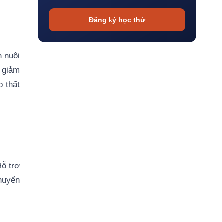
Đăng ký học thử
n nuôi
 giảm
p thất
Hỗ trợ
chuyển