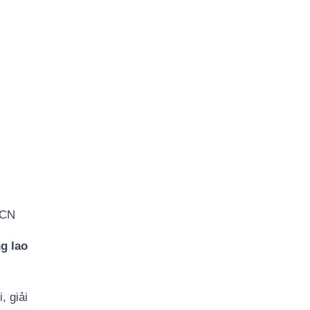
NCN
g lao
, giải