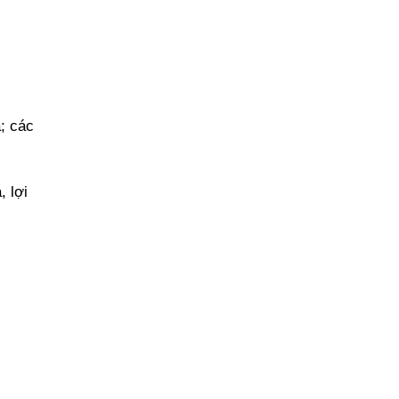
; các
, lợi