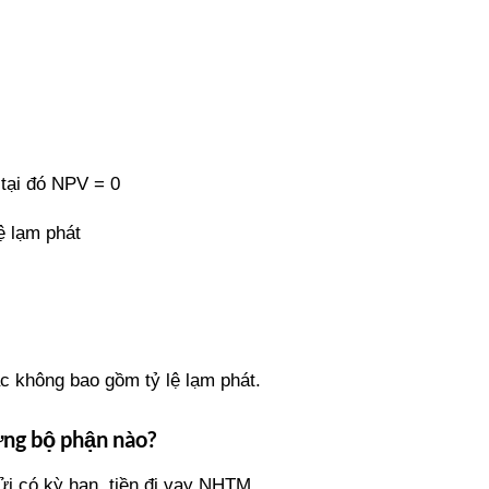
 tại đó NPV = 0
ệ lạm phát
c không bao gồm tỷ lệ lạm phát.
ững bộ phận nào?
gửi có kỳ hạn, tiền đi vay NHTM