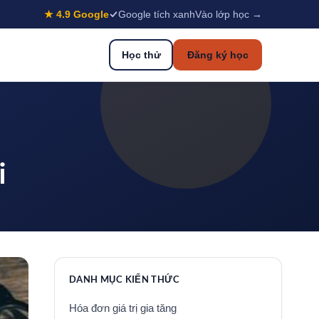
★ 4.9 Google
Google tích xanh
Vào lớp học →
Học thử
Đăng ký học
i
DANH MỤC KIẾN THỨC
Hóa đơn giá trị gia tăng