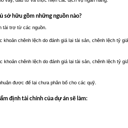
o vay, đầu tư và thực hiện các dịch vụ ngân hàng.
chủ sở hữu gồm những nguồn nào?
tài trợ từ các nguồn.
hoản chênh lệch do đánh giá lại tài sản, chênh lệch tỷ giá
hoản chênh lệch do đánh giá lại tài sản, chênh lệch tỷ giá
i nhuận được để lại chưa phân bổ cho các quỹ.
hẩm định tài chính của dự án sẽ làm: