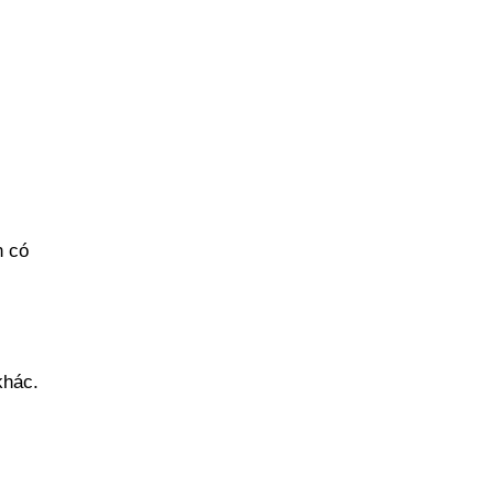
n có
khác.