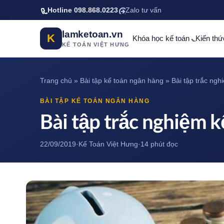
Bỏ qua tới nội dung chính
Hotline 098.868.0223
Zalo tư vấn
lamketoan.vn
K
Khóa học kế toán
Kiến thứ
KẾ TOÁN VIỆT HƯNG
Trang chủ
»
Bài tập kế toán ngân hàng
»
Bài tập trắc ngh
BÀI TẬP KẾ TOÁN NGÂN HÀNG
Bài tập trắc nghiệm k
22/09/2019
·
Kế Toán Việt Hưng
·
14 phút đọc