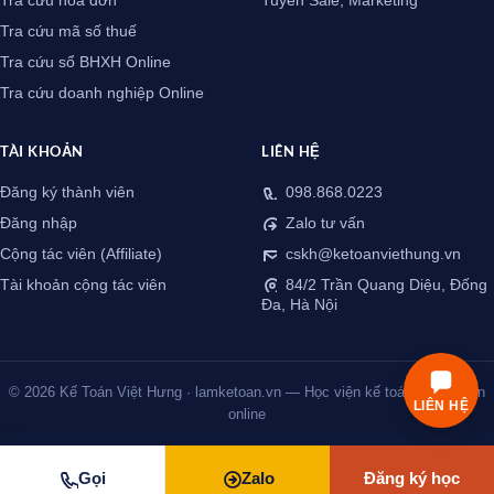
Tra cứu hóa đơn
Tuyển Sale, Marketing
Tra cứu mã số thuế
Tra cứu sổ BHXH Online
Tra cứu doanh nghiệp Online
TÀI KHOẢN
LIÊN HỆ
Đăng ký thành viên
098.868.0223
Đăng nhập
Zalo tư vấn
Cộng tác viên (Affiliate)
cskh@ketoanviethung.vn
Tài khoản cộng tác viên
84/2 Trần Quang Diệu, Đống
Đa, Hà Nội
© 2026 Kế Toán Việt Hưng · lamketoan.vn — Học viện kế toán thực chiến
LIÊN HỆ
online
Gọi
Zalo
Đăng ký học