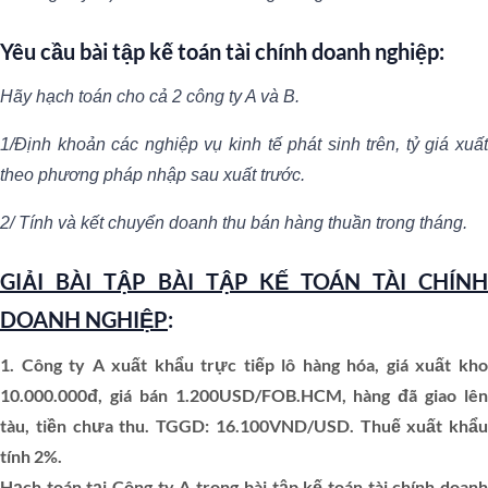
Y
ê
u c
ầ
u b
ài tập kế toán tài chính doanh nghiệp
:
Hãy h
ạ
ch toán cho c
ả
2 công ty A và B.
1/Đ
ị
nh kho
ả
n các nghi
ệ
p v
ụ
kinh t
ế
phát sinh trên, t
ỷ
giá xu
ấ
theo ph
ươ
ng pháp nh
ậ
p sau xu
ấ
t tr
ướ
c.
2/ Tính và k
ế
t chuy
ể
n doanh thu bán hàng thu
ầ
n trong tháng.
GIẢI BÀI TẬP BÀI TẬP KẾ TOÁN TÀI CHÍNH
DOANH NGHIỆP
:
1. Công ty A xuất khẩu trực tiếp lô hàng hóa, giá xuất kho
10.000.000đ, giá bán 1.200USD/FOB.HCM, hàng đã giao lên
tàu, tiền chưa thu. TGGD: 16.100VND/USD. Thuế xuất khẩu
tính 2%.
Hạch toán tại Công ty A trong bài tập kế toán tài chính doanh