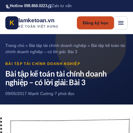
Bỏ qua tới nội dung chính
Hotline 098.868.0223
Zalo tư vấn
lamketoan.vn
K
Đăng ký học
KẾ TOÁN VIỆT HƯNG
Trang chủ
»
Bài tập tài chính doanh nghiệp
»
Bài tập kế toán tài
chính doanh nghiệp – có lời giải: Bài 3
BÀI TẬP TÀI CHÍNH DOANH NGHIỆP
Bài tập kế toán tài chính doanh
nghiệp – có lời giải: Bài 3
09/05/2017
·
Mạnh Cường
·
7 phút đọc