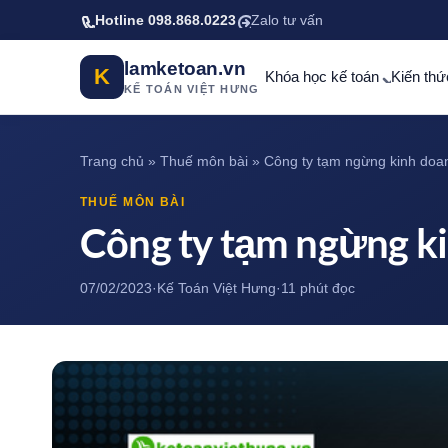
Bỏ qua tới nội dung chính
Hotline 098.868.0223
Zalo tư vấn
lamketoan.vn
K
Khóa học kế toán
Kiến thứ
KẾ TOÁN VIỆT HƯNG
Trang chủ
»
Thuế môn bài
»
Công ty tạm ngừng kinh doa
THUẾ MÔN BÀI
Công ty tạm ngừng ki
07/02/2023
·
Kế Toán Việt Hưng
·
11 phút đọc