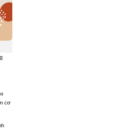
g
eo
ến cơ
nh