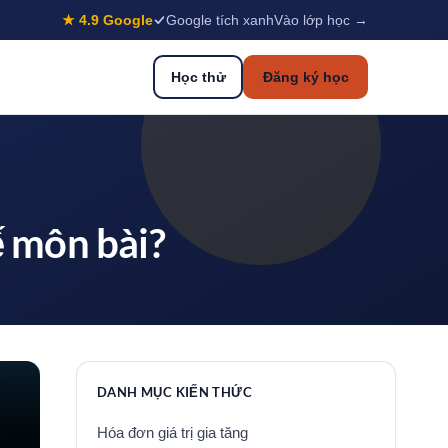
★ 4.9 Google
Google tích xanh
Vào lớp học →
Học thử
Đăng ký học
ế môn bài?
DANH MỤC KIẾN THỨC
Hóa đơn giá trị gia tăng