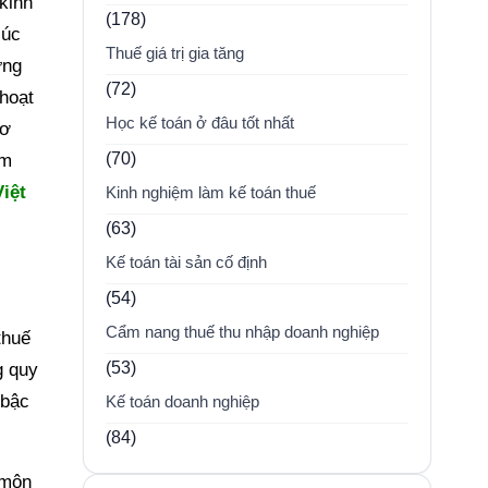
kinh
(178)
lúc
Thuế giá trị gia tăng
ừng
(72)
hoạt
Học kế toán ở đâu tốt nhất
sơ
(70)
ạm
iệt
Kinh nghiệm làm kế toán thuế
(63)
Kế toán tài sản cố định
(54)
Cẩm nang thuế thu nhập doanh nghiệp
thuế
(53)
g quy
 bậc
Kế toán doanh nghiệp
(84)
(môn