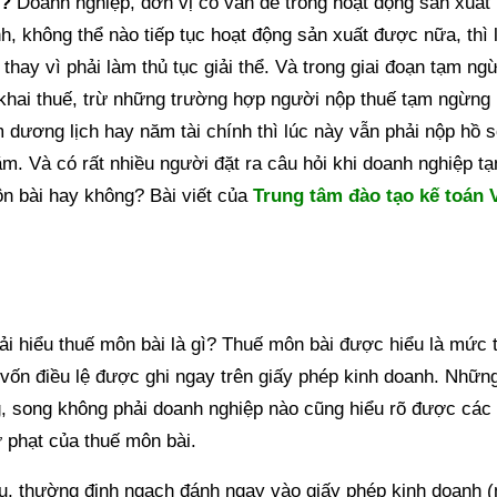
 ?
Doanh nghiệp, đơn vị có vấn đề trong hoạt động sản xuất 
, không thể nào tiếp tục hoạt động sản xuất được nữa, thì 
hay vì phải làm thủ tục giải thể. Và trong giai đoạn tạm ng
khai thuế, trừ những trường hợp người nộp thuế tạm ngừng 
 dương lịch hay năm tài chính thì lúc này vẫn phải nộp hồ 
ăm. Và có rất nhiều người đặt ra câu hỏi khi doanh nghiệp t
n bài hay không? Bài viết của
Trung tâm đào tạo kế toán V
hải hiểu thuế môn bài là gì? Thuế môn bài được hiểu là mức 
vốn điều lệ được ghi ngay trên giấy phép kinh doanh. Nhữn
ng, song không phải doanh nghiệp nào cũng hiểu rõ được các
ử phạt của thuế môn bài.
thu, thường định ngạch đánh ngay vào giấy phép kinh doanh 