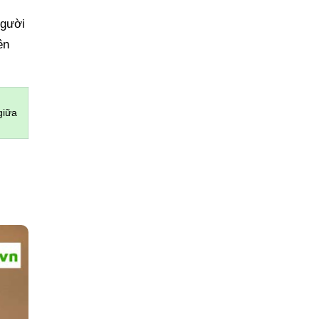
người
ên
giữa