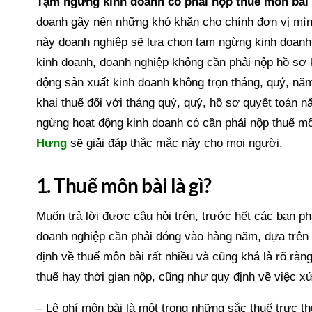
Tạm ngừng kinh doanh có phải nộp thuế môn bài
doanh gây nên những khó khăn cho chính đơn vị mình
này doanh nghiệp sẽ lựa chọn tạm ngừng kinh doanh t
kinh doanh, doanh nghiệp không cần phải nộp hồ sơ 
động sản xuất kinh doanh không trọn tháng, quý, năm
khai thuế đối với tháng quý, quý, hồ sơ quyết toán n
ngừng hoạt động kinh doanh có cần phải nộp thuế mô
Hưng
sẽ giải đáp thắc mắc này cho mọi người.
1. Thuế môn bài là gì?
Muốn trả lời được câu hỏi trên, trước hết các bạn p
doanh nghiệp cần phải đóng vào hàng năm, dựa trên 
định về thuế môn bài rất nhiều và cũng khá là rõ rà
thuế hay thời gian nộp, cũng như quy định về việc x
– Lệ phí môn bài là một trong những sắc thuế trực 