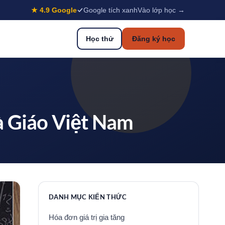
★ 4.9 Google
Google tích xanh
Vào lớp học →
Học thử
Đăng ký học
 Giáo Việt Nam
DANH MỤC KIẾN THỨC
Hóa đơn giá trị gia tăng