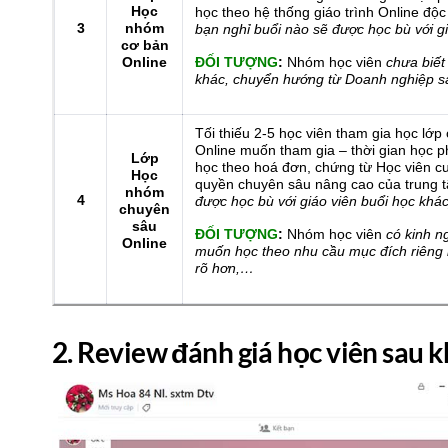
Học
học theo hệ thống giáo trình Online độ
3
nhóm
bạn nghỉ buổi nào sẽ được học bù với g
cơ bản
Online
ĐỐI TƯỢNG
:
Nhóm học viên
chưa biết
khác, chuyển hướng từ Doanh nghiệp
Tối thiếu 2-5 học viên tham gia học lớ
Online muốn tham gia – thời gian học p
Lớp
học theo hoá đơn, chứng từ Học viên 
Học
quyền chuyên sâu nâng cao của trung t
nhóm
4
được học bù với giáo viên buổi học khác
chuyên
sâu
ĐỐI TƯỢNG
:
Nhóm học viên
có kinh n
Online
muốn học theo nhu cầu mục đích riêng b
rõ hơn,…
2. Review đánh giá học viên sau k