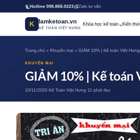
Bỏ qua tới nội dung chính
Hotline 098.868.0223
Zalo tư vấn
lamketoan.vn
K
Khóa học kế toán
Kiến thứ
KẾ TOÁN VIỆT HƯNG
Trang chủ
»
Khuyến mại
»
GIẢM 10% | Kế toán Việt Hưn
KHUYẾN MẠI
GIẢM 10% | Kế toán 
10/11/2020
·
Kế Toán Việt Hưng
·
11 phút đọc