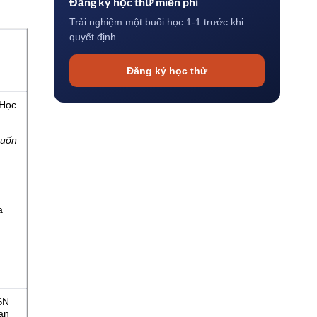
Đăng ký học thử miễn phí
Trải nghiệm một buổi học 1-1 trước khi
quyết định.
Đăng ký học thử
 Học
muốn
a
SN
ạn