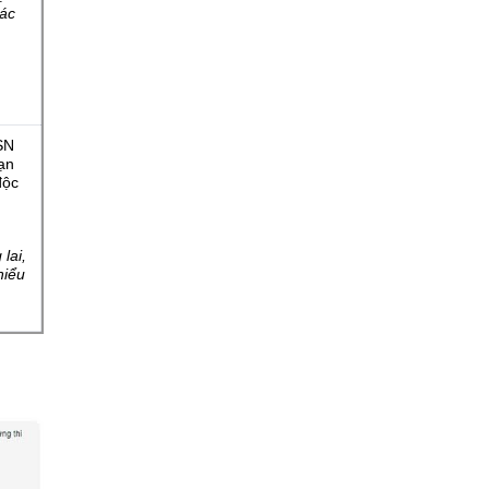
các
SN
ạn
độc
lai,
hiểu