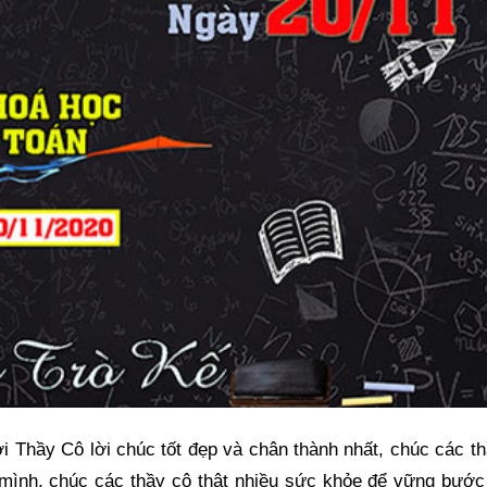
ới Thầy Cô lời chúc tốt đẹp và chân thành nhất, chúc các t
a mình, chúc các thầy cô thật nhiều sức khỏe để vững bướ