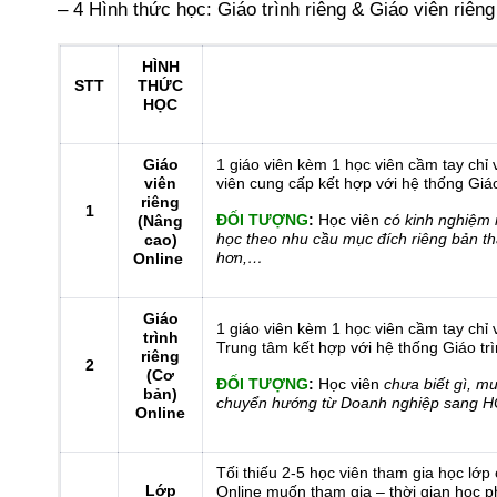
– 4 Hình thức học: Giáo trình riêng & Giáo viên riên
HÌNH
STT
THỨC
HỌC
Giáo
1️ giáo viên kèm 1 học viên cầm tay chỉ
viên
viên cung cấp kết hợp với hệ thống Giáo
riêng
1
ĐỐI TƯỢNG
:
Học viên
có kinh nghiệm 
(Nâng
học theo nhu cầu mục đích riêng bản thâ
cao)
hơn,…
Online
Giáo
1️ giáo viên kèm 1 học viên cầm tay chỉ
trình
Trung tâm kết hợp với hệ thống Giáo trì
riêng
2
(Cơ
ĐỐI TƯỢNG
:
Học viên
chưa biết gì, m
bản)
chuyển hướng từ Doanh nghiệp sang 
Online
Tối thiếu 2-5 học viên tham gia học lớ
Lớp
Online muốn tham gia – thời gian học p