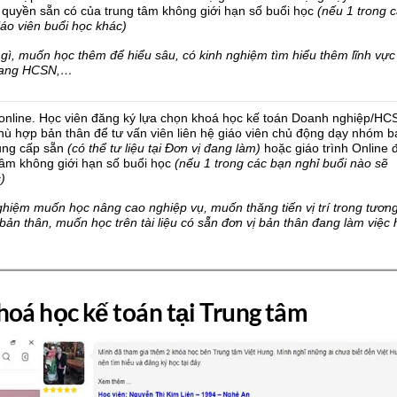
c quyền sẵn có của trung tâm không giới hạn số buổi học
(nếu 1 trong 
iáo viên buổi học khác)
 gì, muốn học thêm để hiểu sâu, có kinh nghiệm tìm hiểu thêm lĩnh vực
 sang HCSN,…
p online. Học viên đăng ký lựa chọn khoá học kế toán Doanh nghiệp/HC
hù hợp bản thân để tư vấn viên liên hệ giáo viên chủ động dạy nhóm b
cung cấp sẵn
(có thể tư liệu tại Đơn vị đang làm)
hoặc giáo trình Online 
âm không giới hạn số buổi học
(nếu 1 trong các bạn nghỉ buổi nào sẽ
)
ghiệm muốn học nâng cao nghiệp vụ, muốn thăng tiến vị trí trong tương 
ản thân, muốn học trên tài liệu có sẵn đơn vị bản thân đang làm việc 
hoá học kế toán tại Trung tâm