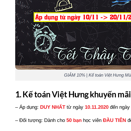
GIẢM 10% | Kế toán Việt Hưng M
1. Kế toán Việt Hưng khuyến mã
– Áp dụng:
DUY NHẤT
từ ngày
10.11.2020
đến ngày
– Đối tượng: Dành cho
50 bạn
học viên
ĐẦU TIÊN
để