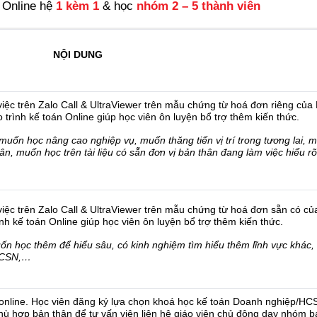
g Online hệ
1 kèm 1
& học
nhóm 2 – 5 thành viên
NỘI DUNG
 việc trên Zalo Call & UltraViewer trên mẫu chứng từ hoá đơn riêng của
 trình kế toán Online giúp học viên ôn luyện bổ trợ thêm kiến thức.
muốn học nâng cao nghiệp vụ, muốn thăng tiến vị trí trong tương lai, 
n, muốn học trên tài liệu có sẵn đơn vị bản thân đang làm việc hiểu rõ
 việc trên Zalo Call & UltraViewer trên mẫu chứng từ hoá đơn sẵn có củ
nh kế toán Online giúp học viên ôn luyện bổ trợ thêm kiến thức.
uốn học thêm để hiểu sâu, có kinh nghiệm tìm hiểu thêm lĩnh vực khác,
HCSN,…
p online. Học viên đăng ký lựa chọn khoá học kế toán Doanh nghiệp/HC
hù hợp bản thân để tư vấn viên liên hệ giáo viên chủ động dạy nhóm b