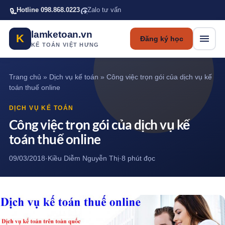
Bỏ qua tới nội dung chính
Hotline 098.868.0223
Zalo tư vấn
lamketoan.vn
K
Đăng ký học
KẾ TOÁN VIỆT HƯNG
Trang chủ
»
Dịch vụ kế toán
»
Công việc trọn gói của dịch vụ kế
toán thuế online
DỊCH VỤ KẾ TOÁN
Công việc trọn gói của dịch vụ kế
toán thuế online
09/03/2018
·
Kiều Diễm Nguyễn Thị
·
8 phút đọc