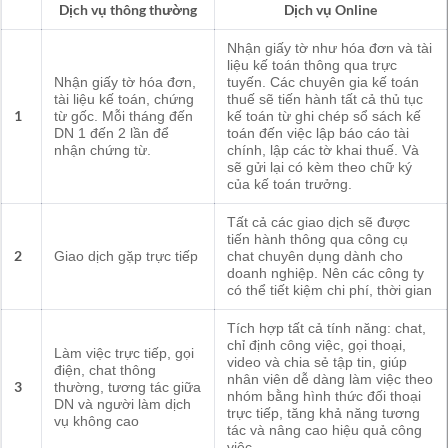
Dịch vụ thông thường
Dịch vụ Online
Nhận giấy tờ như hóa đơn và tài
liệu kế toán thông qua trực
Nhận giấy tờ hóa đơn,
tuyến. Các chuyên gia kế toán
tài liệu kế toán, chứng
thuế sẽ tiến hành tất cả thủ tục
1
từ gốc. Mỗi tháng đến
kế toán từ ghi chép sổ sách kế
DN 1 đến 2 lần để
toán đến việc lập báo cáo tài
nhận chứng từ.
chính, lập các tờ khai thuế. Và
sẽ gửi lại có kèm theo chữ ký
của kế toán trưởng.
Tất cả các giao dịch sẽ được
tiến hành thông qua công cụ
2
Giao dịch gặp trực tiếp
chat chuyên dụng dành cho
doanh nghiệp. Nên các công ty
có thể tiết kiệm chi phí, thời gian
Tích hợp tất cả tính năng: chat,
chỉ định công việc, gọi thoại,
Làm việc trực tiếp, gọi
video và chia sẻ tập tin, giúp
điện, chat thông
nhân viên dễ dàng làm việc theo
3
thường, tương tác giữa
nhóm bằng hình thức đối thoại
DN và người làm dịch
trực tiếp, tăng khả năng tương
vụ không cao
tác và nâng cao hiệu quả công
việc.