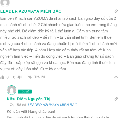
LEADER AZUMAYA MIẾN BẮC
Em bên Khách sạn AZUMA đã nhận sổ sách bàn giao đầy đủ của 2
chi nhánh rồi chị nhé. 2 Chi nhánh nữa giao luôn cho em trong tháng
này nhé chị. Để giám đốc ký tá 1 thể luôn ạ. Cảm ơn trung tâm
nhiều. Sổ sách rất đẹp – dễ nhìn – tư vấn nhiệt tình. Bên em thuê
dịch vụ của 4 chi nhánh và đang chuẩn bị mở thêm 1 chi nhánh mới
vẫn sẽ hợp tác tiếp. 4 năm Hợp tác cảm thấy rất an tâm về Kinh
nghiệm làm việc – Tiến độ công việc – Bàn giao chứng từ sổ sách
đầy đủ – sắp xếp rất gọn và khoa học. Bên nào đang tính thuê dịch
vụ thì tới đây luôn nhé. Cực kỳ an tâm
Trả lời
0
0
Tác giả
Kiều Diễm Nguyễn Thị
Trả lời
LEADER AZUMAYA MIẾN BẮC
Kế toán Việt Hưng
chào bạn!
Bên mình đã bàn giao đầy đủ sổ sách từ hôm thứ 7 cho 4 chi