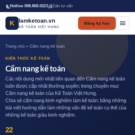
Bỏ qua tới nội dung chính
Hotline 098.868.0223
Zalo tư vấn
lamketoan.vn
K
Đăng ký học
KẾ TOÁN VIỆT HƯNG
Trang chủ
»
Cẩm nang kế toán
KIẾN THỨC KẾ TOÁN
Cẩm nang kế toán
Các nội dung mới nhất liên quan đến Cẩm nang kế toán
luôn được cập nhật thường xuyên; trong chuyên mục
Cẩm nang kế toán của Kế Toán Việt Hưng.
Chia sẻ cẩm nang kinh nghiệm làm kế toán; bằng những
bài viết hướng dẫn làm những vấn đề kế toán cụ thể của
những kế toán giàu kinh nghiệm.
22