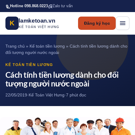
Bỏ qua tới nội dung chính
Hotline 098.868.0223
Zalo tư vấn
lamketoan.vn
K
Đăng ký học
KẾ TOÁN VIỆT HƯNG
Trang chủ
»
Kế toán tiền lương
»
Cách tính tiền lương dành cho
đối tượng người nước ngoài
KẾ TOÁN TIỀN LƯƠNG
Cách tính tiền lương dành cho đối
tượng người nước ngoài
22/05/2019
·
Kế Toán Việt Hưng
·
7 phút đọc