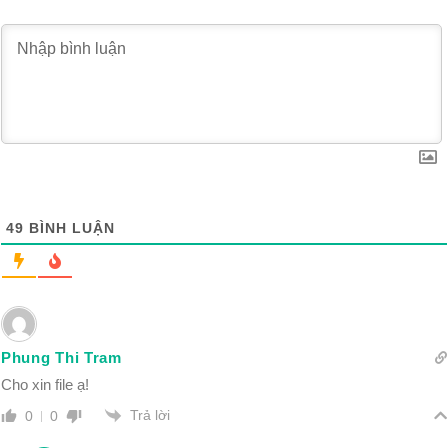
49
BÌNH LUẬN
Phung Thi Tram
Cho xin file ạ!
Trả lời
0
0