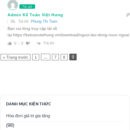
Tác giả
Admin Kế Toán Việt Hưng
Trả lời
Phung Thi Tram
Bạn vui lòng truy cập tải về
tại:
https://ketoanviethung.vn/download/nguoi-lao-dong-nuoc-ngoai
Trả lời
0
0
…
9
« Trang trước
1
7
8
DANH MỤC KIẾN THỨC
Hóa đơn giá trị gia tăng
(98)