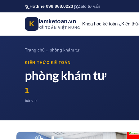
Bỏ qua tới nội dung chính
Hotline 098.868.0223
Zalo tư vấn
lamketoan.vn
K
Khóa học kế toán
Kiến thứ
KẾ TOÁN VIỆT HƯNG
Trang chủ
»
phòng khám tư
KIẾN THỨC KẾ TOÁN
phòng khám tư
1
bài viết