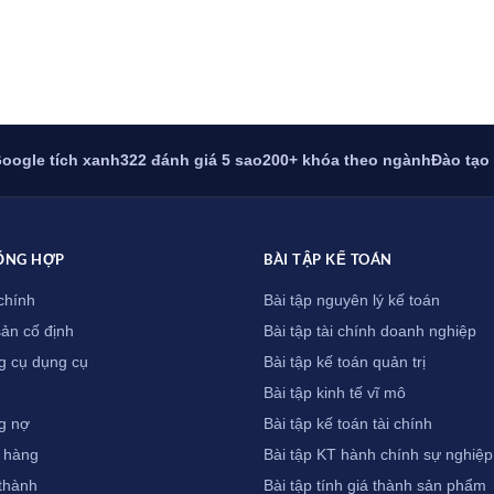
oogle tích xanh
322 đánh giá 5 sao
200+ khóa theo ngành
Đào tạo
ỔNG HỢP
BÀI TẬP KẾ TOÁN
chính
Bài tập nguyên lý kế toán
sản cố định
Bài tập tài chính doanh nghiệp
g cụ dụng cụ
Bài tập kế toán quản trị
Bài tập kinh tế vĩ mô
g nợ
Bài tập kế toán tài chính
 hàng
Bài tập KT hành chính sự nghiệp
 thành
Bài tập tính giá thành sản phẩm