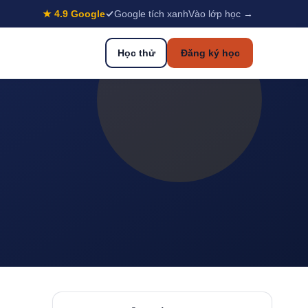
★ 4.9 Google
Google tích xanh
Vào lớp học →
Học thử
Đăng ký học