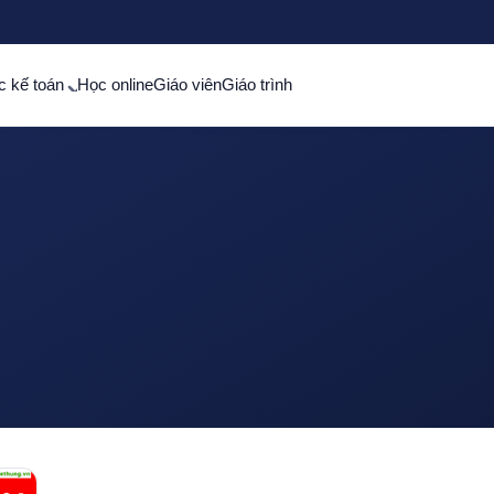
c kế toán
Học online
Giáo viên
Giáo trình