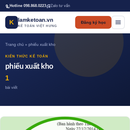
Bỏ qua tới nội dung chính
Hotline 098.868.0223
Zalo tư vấn
lamketoan.vn
K
Đăng ký học
KẾ TOÁN VIỆT HƯNG
Trang chủ
»
phiếu xuất kho
KIẾN THỨC KẾ TOÁN
phiếu xuất kho
1
bài viết