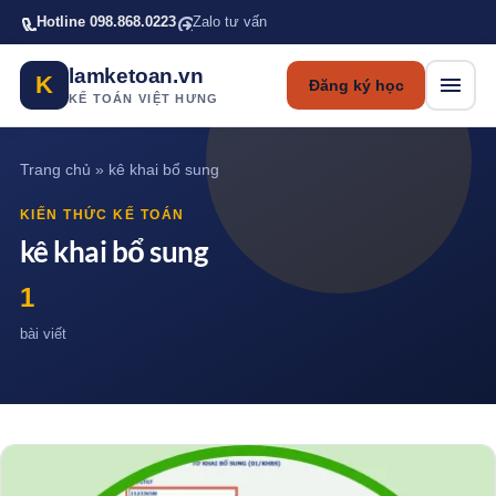
Bỏ qua tới nội dung chính
Hotline 098.868.0223
Zalo tư vấn
lamketoan.vn
K
Đăng ký học
KẾ TOÁN VIỆT HƯNG
Trang chủ
»
kê khai bổ sung
KIẾN THỨC KẾ TOÁN
kê khai bổ sung
1
bài viết