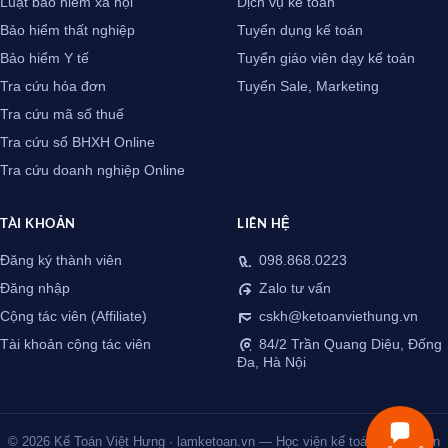
Luật bảo hiểm xã hội
Dịch vụ kế toán
Bảo hiểm thất nghiệp
Tuyển dụng kế toán
Bảo hiểm Y tế
Tuyển giáo viên dạy kế toán
Tra cứu hóa đơn
Tuyển Sale, Marketing
Tra cứu mã số thuế
Tra cứu sổ BHXH Online
Tra cứu doanh nghiệp Online
TÀI KHOẢN
LIÊN HỆ
Đăng ký thành viên
098.868.0223
Đăng nhập
Zalo tư vấn
Cộng tác viên (Affiliate)
cskh@ketoanviethung.vn
Tài khoản cộng tác viên
84/2 Trần Quang Diệu, Đống
Đa, Hà Nội
© 2026 Kế Toán Việt Hưng · lamketoan.vn — Học viện kế toán thực chiến