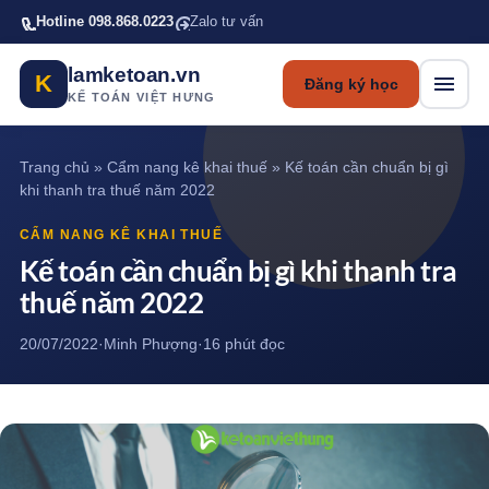
Bỏ qua tới nội dung chính
Hotline 098.868.0223
Zalo tư vấn
lamketoan.vn
K
Đăng ký học
KẾ TOÁN VIỆT HƯNG
Trang chủ
»
Cẩm nang kê khai thuế
»
Kế toán cần chuẩn bị gì
khi thanh tra thuế năm 2022
CẨM NANG KÊ KHAI THUẾ
Kế toán cần chuẩn bị gì khi thanh tra
thuế năm 2022
20/07/2022
·
Minh Phượng
·
16 phút đọc