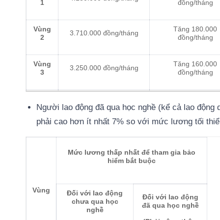
1
đồng/tháng
Vùng
Tăng 180.000
3.710.000 đồng/tháng
2
đồng/tháng
Vùng
Tăng 160.000
3.250.000 đồng/tháng
3
đồng/tháng
Vùng
Tăng 160.000
2.920.000 đồng/tháng
Người lao động đã qua học nghề (kể cả lao động 
4
đồng/tháng
phải cao hơn ít nhất 7% so với mức lương tối thi
Mức lương thấp nhất để tham gia bảo
hiểm bắt buộc
Vùng
Đối với lao động
Đối với lao động
chưa qua học
đã qua học nghề
nghề