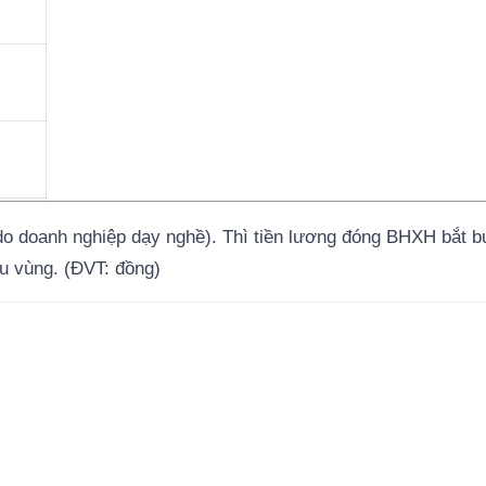
do doanh nghiệp dạy nghề). Thì tiền lương đóng BHXH bắt b
ểu vùng. (ĐVT: đồng)