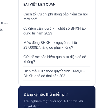
BÀI VIẾT LIÊN QUAN
Cách tối ưu chi phí đóng bảo hiểm xã hội
mới nhất
c mất
05 điểm cần lưu ý khi chốt sổ BHXH áp
ào
dụng từ năm 2023
Mức đóng BHXH tự nguyện chỉ từ
297.000Đ/tháng có phải không?
Gửi hồ sơ bảo hiểm qua bưu điện có dễ
không?
Điền mẫu 01b theo quyết định 166/QĐ-
BHXH chế độ thai sản 2021
Đăng ký học thử miễn phí
Trải nghiệm một buổi học 1-1 trước khi
quyết định.