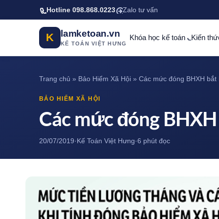
Bỏ qua tới nội dung chính
Hotline 098.868.0223
Zalo tư vấn
lamketoan.vn
K
Khóa học kế toán
Kiến thứ
KẾ TOÁN VIỆT HƯNG
Trang chủ
»
Bảo Hiểm Xã Hội
»
Các mức đóng BHXH bắt 
BẢO HIỂM XÃ HỘI
Các mức đóng BHXH b
20/07/2019
·
Kế Toán Việt Hưng
·
6 phút đọc