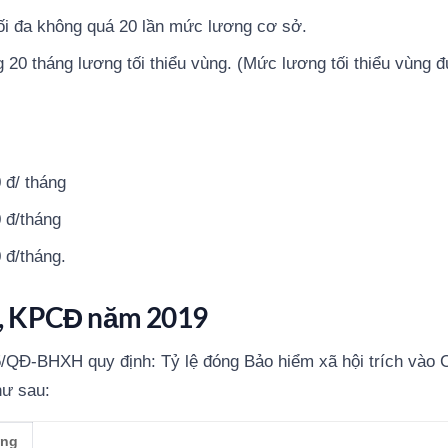
i đa không quá 20 lần mức lương cơ sở.
20 tháng lương tối thiểu vùng. (Mức lương tối thiểu vùng 
 đ/ tháng
 đ/tháng
 đ/tháng.
N, KPCĐ năm 2019
95/QĐ-BHXH quy định: Tỷ lệ đóng Bảo hiểm xã hội trích vào 
hư sau:
ng