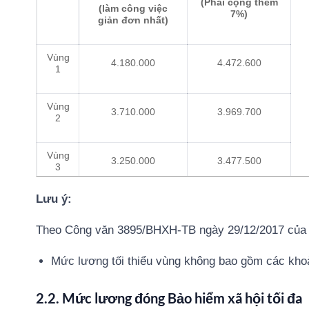
(Phải cộng thêm
(làm công việc
7%)
giản đơn nhất)
Vùng
4.180.000
4.472.600
1
Vùng
3.710.000
3.969.700
2
Vùng
3.250.000
3.477.500
3
Lưu ý:
Vùng
2.920.000
3.124.400
4
Theo Công văn 3895/BHXH-TB ngày 29/12/2017 củ
Mức lương tối thiểu vùng không bao gồm các khoa
2.2. Mức lương đóng Bảo hiểm xã hội tối đa