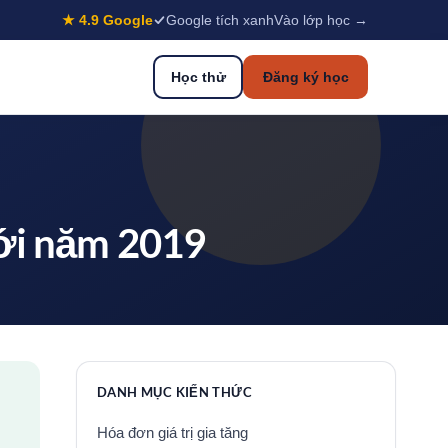
★ 4.9 Google
Google tích xanh
Vào lớp học →
Học thử
Đăng ký học
ới năm 2019
DANH MỤC KIẾN THỨC
Hóa đơn giá trị gia tăng