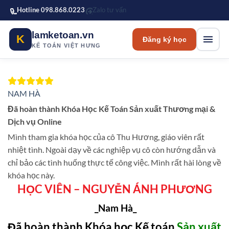
Bỏ qua tới nội dung chính
Hotline 098.868.0223
Zalo tư vấn
lamketoan.vn
K
Đăng ký học
KẾ TOÁN VIỆT HƯNG
NAM HÀ
Đã hoàn thành Khóa Học Kế Toán Sản xuất Thương mại &
Dịch vụ Online
Mình tham gia khóa học của cô Thu Hương, giáo viên rất
nhiệt tình. Ngoài dạy về các nghiệp vụ cô còn hướng dẫn và
chỉ bảo các tình huống thực tế công việc. Mình rất hài lòng về
khóa học này.
HỌC VIÊN – NGUYỄN ÁNH PHƯƠNG
_Nam Hà_
Đã hoàn thành Khóa học Kế toán
Sản xuất